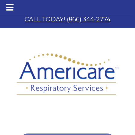
Skip
Skip
to
to
CALL TODAY! (866) 344-2774
main
footer
content
 & S